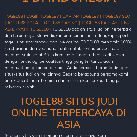
2021 ©
TOGEL88 |
LOGIN TOGEL88 |
DAFTAR TOGEL88 |
TOGEL88 SLOT
TOGEL88-
|
TOGEL88 BOLA |
TOGEL88 CASINO |
TOGEL88 PARLAY |
LINK
ASIA All
ALTERNATIF TOGEL88 |
TOGEL88 adalah situs judi online terbaik
right
reserved
dan terpercaya. Menyediakan permainan judi terlengkap seperti
togel, slot, sportsbook, dan live casino. TOGEL88 menjamin 100%
kerahasiaan dan keamanan data untuk semua privasi para
member setia kami. Situs kami berdiri dan terbentuk di server
dengan teknologi berkualitas tinggi yang tentunya akan
membuat pengalaman bermain Anda semakin berbeda dengan
situs-situs judi online lainnya. Segera bergabung bersama kami
untuk dapat mulai bermain dan menangkan jackpot hingga
milyaran rupiah
TOGEL88 SITUS JUDI
ONLINE TERPERCAYA DI
ASIA
Sebagai situs yang memang sudah terpercaya, kami